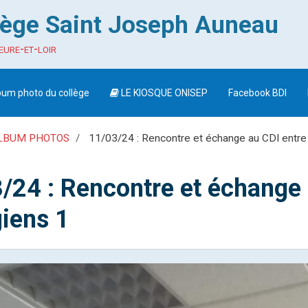
lège Saint Joseph Auneau
eure-et-loir
bum photo du collège
LE KIOSQUE ONISEP
Facebook BDI
LBUM PHOTOS
11/03/24 : Rencontre et échange au CDI entre 
/24 : Rencontre et échange a
giens 1