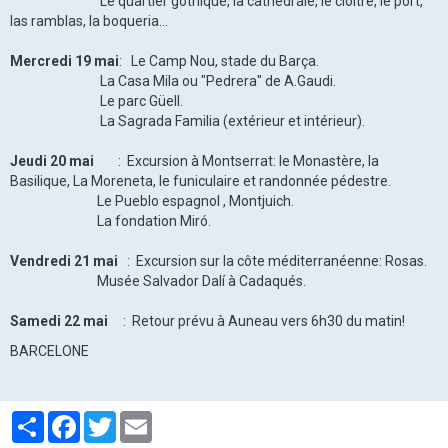
Le quartier gothique, la cathédrale, le cloître, le port,
las ramblas, la boqueria...
Mercredi 19 mai
: Le Camp Nou, stade du Barça.
La Casa Mila ou "Pedrera" de A.Gaudi.
Le parc Güell.
La Sagrada Familia (extérieur et intérieur).
Jeudi 20 mai
: Excursion à Montserrat: le Monastère, la
Basilique, La Moreneta, le funiculaire et randonnée pédestre.
Le Pueblo espagnol , Montjuich.
La fondation Miró.
Vendredi 21 mai
: Excursion sur la côte méditerranéenne: Rosas.
Musée Salvador Dalí à Cadaqués.
Samedi 22 mai
: Retour prévu à Auneau vers 6h30 du matin!
BARCELONE
Partager
Facebook
Twitter
Email