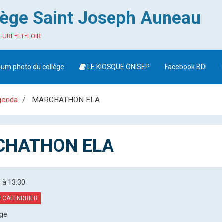
lège Saint Joseph Auneau
eure-et-loir
bum photo du collège
LE KIOSQUE ONISEP
Facebook BDI
genda
MARCHATHON ELA
HATHON ELA
5
à 13:30
 CALENDRIER
ège